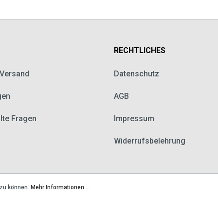
RECHTLICHES
 Versand
Datenschutz
gen
AGB
llte Fragen
Impressum
Widerrufsbelehrung
 zu können.
Mehr Informationen ...
chine
Ersatzteile & Zubehör
Gastronomiebedarf
Repar