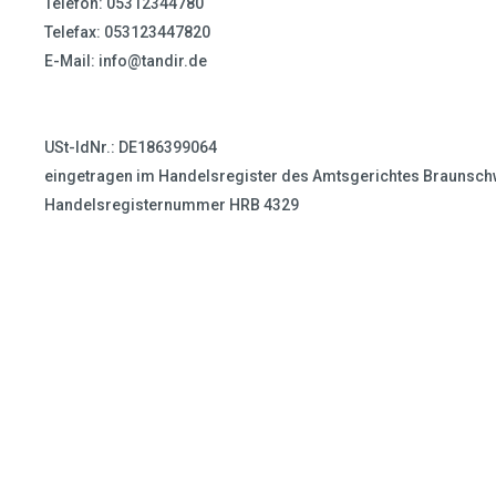
Telefon: 05312344780
Telefax: 053123447820
E-Mail:
info@tandir.de
USt-IdNr.: DE186399064
eingetragen im Handelsregister des Amtsgerichtes Braunsch
Handelsregisternummer HRB 4329